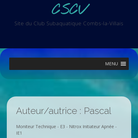
Skip
CSCV
to
content
Site du Club Subaquatique Combs-la-Villais
MENU
Auteur/autrice :
Pascal
Moniteur Technique - E3 - Nitrox Initiateur Apnée -
IE1